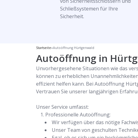
von Sicherheitsschlössern und
Schließsystemen für Ihre
Sicherheit.
Startseite
»
Autoöffnung Hürtgenwald
Autoöffnung in Hürtge
Unvorhergesehene Situationen wie das verse
können zu erheblichen Unannehmlichkeiten 
effizient helfen kann. Bei Autoöffnung Hür
Vertrauen Sie unserer langjährigen Erfah
Unser Service umfasst:
Professionelle Autoöffnung:
Wir verfügen über das nötige Fachwi
Unser Team von geschulten Technikern
Egal, ob es sich um ein herkömmliche