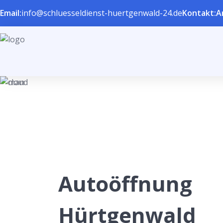
Email:
info@schluesseldienst-huertgenwald-24.de
Kontakt:
A
Autoöffnung
Hürtgenwald