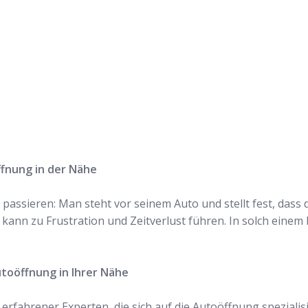
n und lassen Sie
n!
ffnung in der Nähe
passieren: Man steht vor seinem Auto und stellt fest, dass 
 kann zu Frustration und Zeitverlust führen. In solch einem F
utoöffnung in Ihrer Nähe
fahrener Experten, die sich auf die Autoöffnung spezialisie